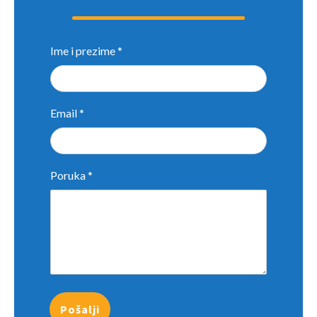
Ime i prezime
*
Email
*
Poruka
*
Pošalji