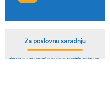
Za poslovnu saradnju
Ako ste zainteresovani za poslovnu saradnju, možete se
obratiti našem glavnom organizatoru.
Mladen
Stojanović
GLAVNI ORGANIZATOR